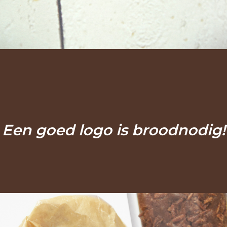
Wat
doen
we
Marketing
Een goed logo is broodnodig!
advies
Ons