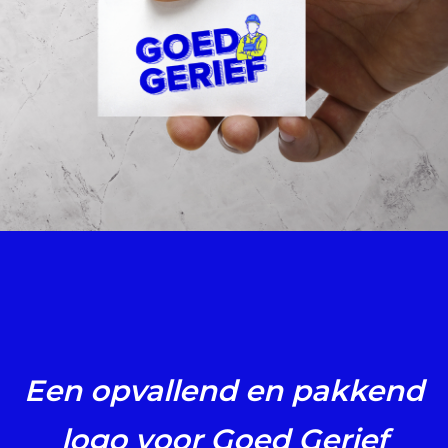
Referenties
Klanten
Wat
doen
we
Marketing
Een opvallend en pakkend
logo voor Goed Gerief