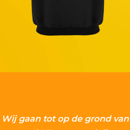
doen
we
Marketing
advies
Ons
team
Wij gaan tot op de grond van
Blog