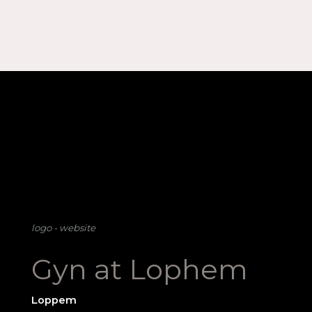
Wat
doen
we
Marketing
advies
logo - website
Gyn at Lophem
Ons
Loppem