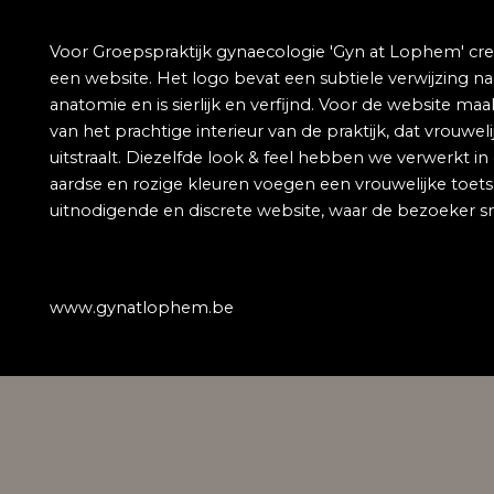
team
Voor Groepspraktijk gynaecologie 'Gyn at Lophem' cr
een website. Het logo bevat een subtiele verwijzing na
Blog
anatomie en is sierlijk en verfijnd. Voor de website m
van het prachtige interieur van de praktijk, dat vrouw
uitstraalt. Diezelfde look & feel hebben we verwerkt i
Contact
aardse en rozige kleuren voegen een vrouwelijke toets 
uitnodigende en discrete website, waar de bezoeker sn
www.gynatlophem.be