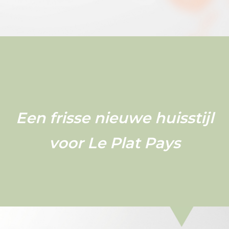
doen
we
Marketing
advies
Een frisse nieuwe huisstijl
voor Le Plat Pays
Ons
team
Blog