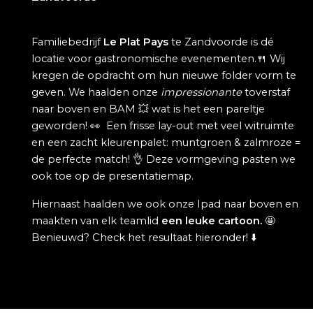
Familiebedrijf
Le Plat Pays
te Zandvoorde is dé
locatie voor gastronomische evenementen.
🍴
Wij
kregen de opdracht om hun nieuwe folder vorm te
geven. We haalden onze
impressionante
toverstaf
naar boven en BAM
💥
wat is het een pareltje
geworden!
👀
Een frisse lay-out met veel witruimte
en een zacht kleurenpalet: muntgroen & zalmroze =
de perfecte match!
👌 Deze vormgeving pasten we
ook toe op de presentatiemap.
Hiernaast haalden we ook onze Ipad naar boven en
maakten van elk teamlid
een leuke cartoon.
🤩
Benieuwd? Check het resultaat hieronder!
⬇️