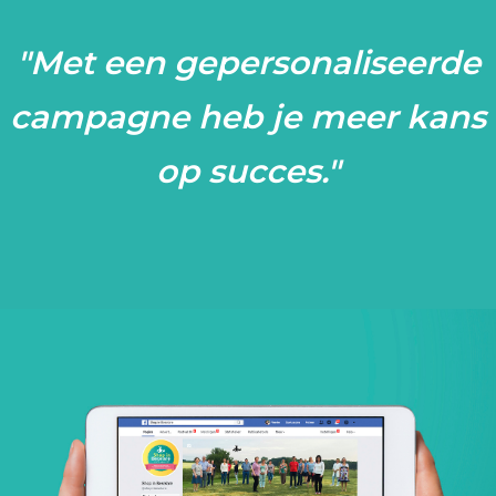
Ons
"Met een gepersonaliseerde
team
campagne heb je meer kans
Blog
op succes."
Contact