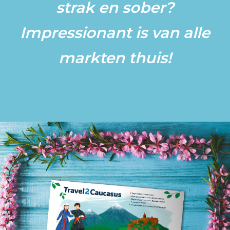
strak en sober?
Blog
Impressionant is van alle
markten thuis!
Contact