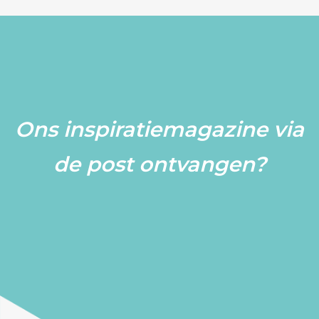
Blog
Contact
Ons inspiratiemagazine via
de post ontvangen?