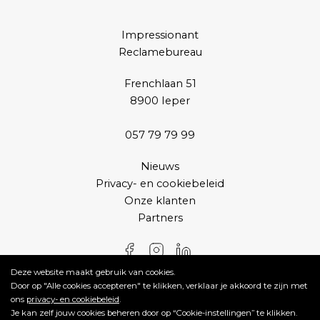
Impressionant
Reclamebureau
Frenchlaan 51
8900 Ieper
057 79 79 99
Nieuws
Privacy- en cookiebeleid
Onze klanten
Partners
© 2022 impressionant
Deze website maakt gebruik van cookies.
Door op "Alle cookies accepteren" te klikken, verklaar je akkoord te zijn met
ons
privacy- en cookiebeleid
.
Je kan zelf jouw cookies beheren door op “Cookie-instellingen” te klikken.