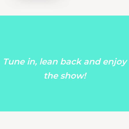
doen
we
Marketing
Tune in, lean back and enjoy
advies
the show!
Ons
team
Blog