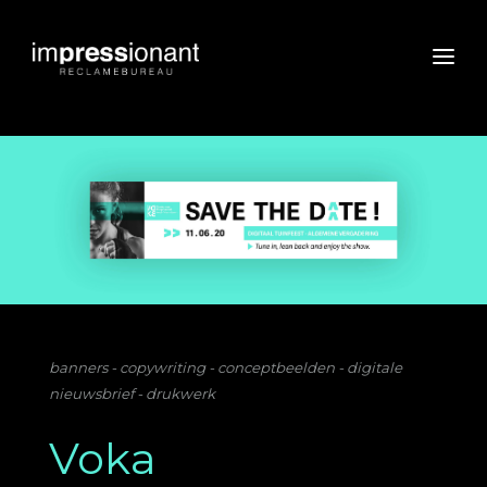
banners - copywriting - conceptbeelden - digitale
nieuwsbrief - drukwerk
Voka